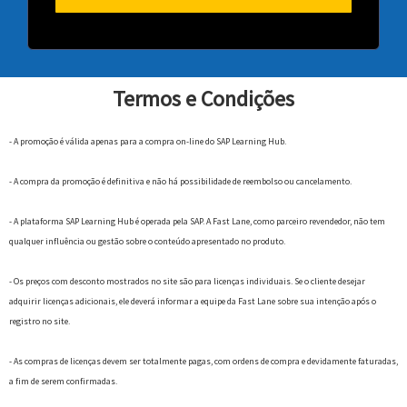
Termos e Condições
- A promoção é válida apenas para a compra on-line do SAP Learning Hub.
- A compra da promoção é definitiva e não há possibilidade de reembolso ou cancelamento.
- A plataforma SAP Learning Hub é operada pela SAP. A Fast Lane, como parceiro revendedor, não tem
qualquer influência ou gestão sobre o conteúdo apresentado no produto.
- Os preços com desconto mostrados no site são para licenças individuais. Se o cliente desejar
adquirir licenças adicionais, ele deverá informar a equipe da Fast Lane sobre sua intenção após o
registro no site.
- As compras de licenças devem ser totalmente pagas, com ordens de compra e devidamente faturadas,
a fim de serem confirmadas.